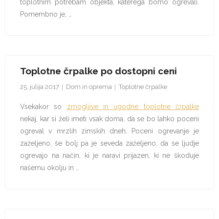
toplotnim potrebam objekta, katerega bomo ogrevali.
Pomembno je, …
Toplotne črpalke po dostopni ceni
25. julija 2017
Dom in oprema
Toplotne črpalke
Vsekakor so
zmogljive in ugodne toplotne črpalke
nekaj, kar si želi imeti vsak doma, da se bo lahko poceni
ogreval v mrzlih zimskih dneh. Poceni ogrevanje je
zaželjeno, še bolj pa je seveda zaželjeno, da se ljudje
ogrevajo na način, ki je naravi prijazen, ki ne škoduje
našemu okolju in …