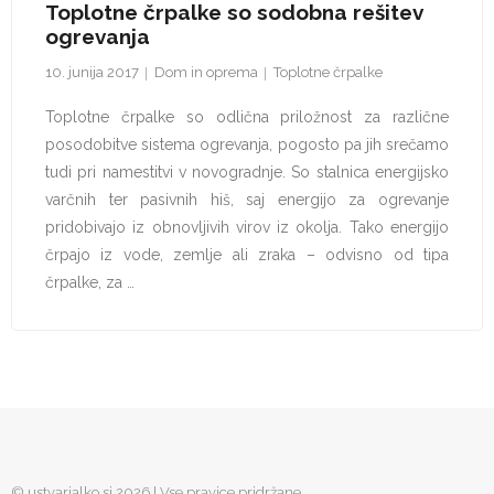
Toplotne črpalke so sodobna rešitev
ogrevanja
10. junija 2017
Dom in oprema
Toplotne črpalke
Toplotne črpalke so odlična priložnost za različne
posodobitve sistema ogrevanja, pogosto pa jih srečamo
tudi pri namestitvi v novogradnje. So stalnica energijsko
varčnih ter pasivnih hiš, saj energijo za ogrevanje
pridobivajo iz obnovljivih virov iz okolja. Tako energijo
črpajo iz vode, zemlje ali zraka – odvisno od tipa
črpalke, za …
© ustvarjalko.si 2026 | Vse pravice pridržane