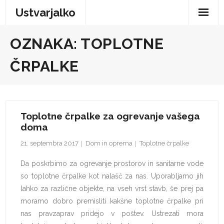
Skip
Ustvarjalko
to
content
Domov
OZNAKA:
TOPLOTNE
Dom in oprema
ČRPALKE
Podjetništvo
Šport in prosti čas
Toplotne črpalke za ogrevanje vašega
doma
Trgovina in storitve
21. septembra 2017
Dom in oprema
Toplotne črpalke
Turizem
Da poskrbimo za ogrevanje prostorov in sanitarne vode
so toplotne črpalke kot nalašč za nas. Uporabljamo jih
lahko za različne objekte, na vseh vrst stavb, še prej pa
moramo dobro premisliti kakšne toplotne črpalke pri
nas pravzaprav pridejo v poštev. Ustrezati mora